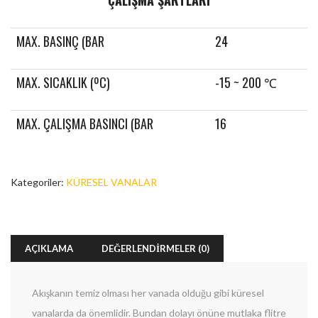
ÇALIŞMA ŞARTLARI
MAX. BASINÇ (BAR
24
MAX. SICAKLIK (ºC)
-15 ~ 200 ℃
MAX. ÇALIŞMA BASINCI (BAR
16
Kategoriler:
KÜRESEL VANALAR
Enter your email address for our mailing list to keep your
AÇIKLAMA
DEĞERLENDIRMELER (0)
self our lastest updated.
Akışkanın temiz olması her vanada olduğu gibi küresel
vanalarda da önemlidir. Bundan dolayı önüne mutlaka flitre