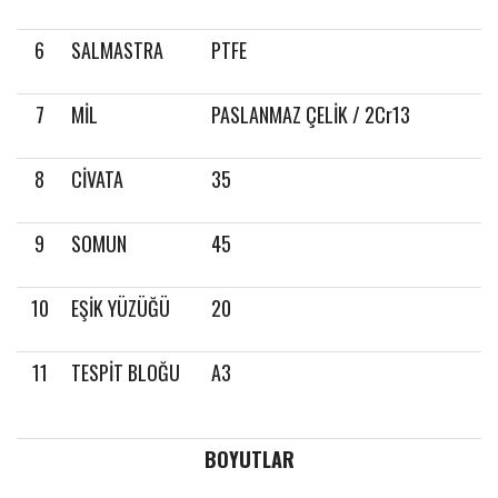
6
SALMASTRA
PTFE
7
MİL
PASLANMAZ ÇELİK / 2Cr13
8
CİVATA
35
9
SOMUN
45
10
EŞİK YÜZÜĞÜ
20
11
TESPİT BLOĞU
A3
BOYUTLAR