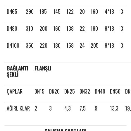
DN65
290
185
145
122
20
160
4*18
3
DN80
310
200
160
138
22
180
8*18
3
DN100
350
220
180
158
24
205
8*18
3
BAĞLANTI
FLANŞLI
ŞEKLİ
ÇAPLAR
DN15
DN20
DN25
DN32
DN40
DN50
DN
AĞIRLIKLAR
2
3
4,3
7,5
9
13,3
19