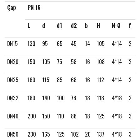
Çap
PN 16
L
d
d1
d2
b
H
N-Ø
f
DN15
130
95
65
45
14
105
4*14
2
DN20
150
105
75
58
16
108
4*14
2
DN25
160
115
85
68
16
112
4*14
2
DN32
180
140
100
78
18
118
4*18
2
DN40
200
150
110
88
18
125
4*18
3
DN50
230
165
125
102
20
137
4*18
3