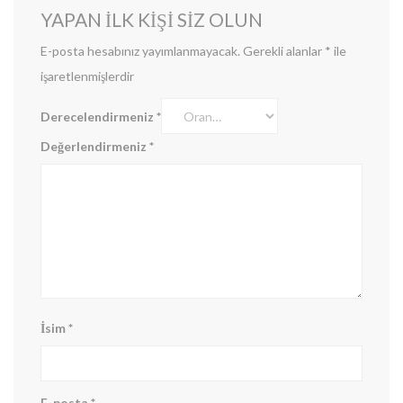
YAPAN ILK KIŞI SIZ OLUN
E-posta hesabınız yayımlanmayacak.
Gerekli alanlar
*
ile
işaretlenmişlerdir
Derecelendirmeniz
*
Değerlendirmeniz
*
İsim
*
E-posta
*