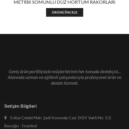
METRİK SOMUNLU DÜZ HORTUM RAKORLARI
ÜRÜNÜ İNCELE
Geniş ürün portföyüyle müşterilerinin her konuda destekçisi...
Alanında uzman ve eğitimli çalışanlarıyla profesyonel ürün ve
destek hizmeti.
İletişim Bilgileri
Evliya Çelebi Mah. Şadi Konuralp Cad. İKSV Vakfı No: 5/2
Beyoğlu - İstanbul