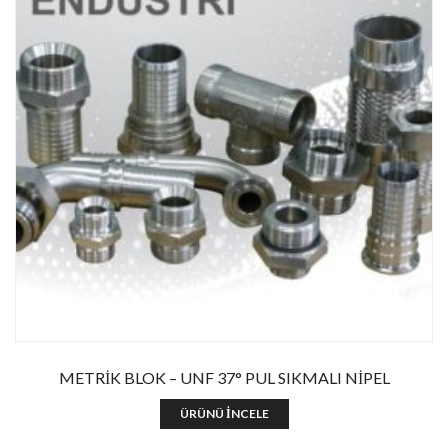
Enter your email address for our mailing list to keep your
self our lastest updated.
METRİK BLOK – UNF 37° PUL SIKMALI NİPEL
ÜRÜNÜ İNCELE