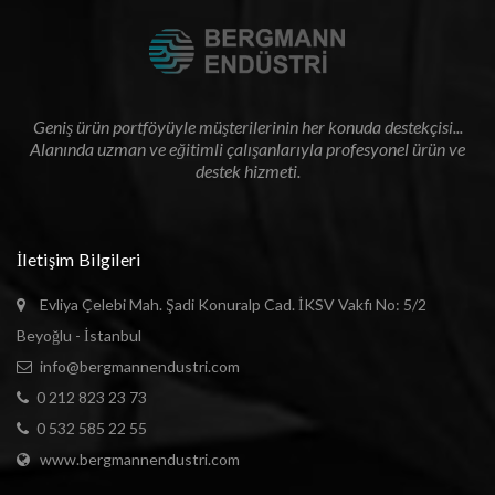
Geniş ürün portföyüyle müşterilerinin her konuda destekçisi...
Alanında uzman ve eğitimli çalışanlarıyla profesyonel ürün ve
destek hizmeti.
İletişim Bilgileri
Enter your email address for our mailing list to keep your
self our lastest updated.
Evliya Çelebi Mah. Şadi Konuralp Cad. İKSV Vakfı No: 5/2
Beyoğlu - İstanbul
info@bergmannendustri.com
0 212 823 23 73
0 532 585 22 55
www.bergmannendustri.com