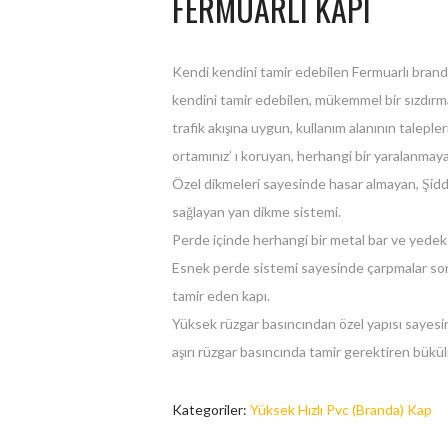
FERMUARLI KAPI
Kendi kendini tamir edebilen Fermuarlı branda 
kendini tamir edebilen, mükemmel bir sızdırma
trafik akışına uygun, kullanım alanının talepl
ortamınız’ ı koruyan, herhangi bir yaralanma
Özel dikmeleri sayesinde hasar almayan, Şid
sağlayan yan dikme sistemi.
Perde içinde herhangi bir metal bar ve yedek 
Esnek perde sistemi sayesinde çarpmalar son
tamir eden kapı.
Yüksek rüzgar basıncından özel yapısı sayesind
aşırı rüzgar basıncında tamir gerektiren bükü
Kategoriler:
Yüksek Hızlı Pvc (Branda) Kap