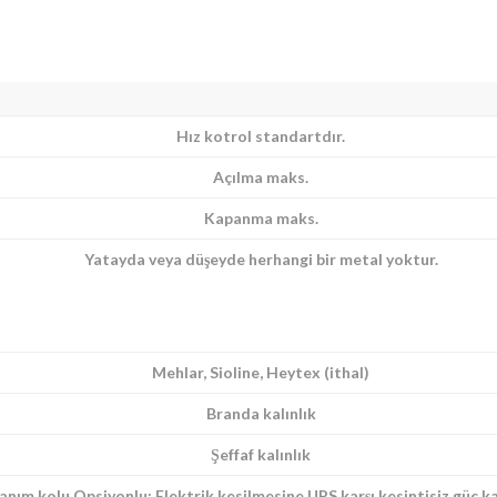
Hız kotrol standartdır.
Açılma maks.
Kapanma maks.
Yatayda veya düşeyde herhangi bir metal yoktur.
Mehlar, Sioline, Heytex (ithal)
Branda kalınlık
Şeffaf kalınlık
r your email address for our mailing list to keep your self our lastest upd
anım kolu Opsiyonlu: Elektrik kesilmesine UPS karşı kesintisiz güç 