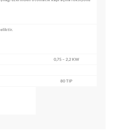
liktir.
0,75 – 2,2 KW
80 TIP