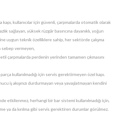
kapı, kullanıcılar için güvenli, çarpmalarda otomatik olarak
zlık sağlayan, yüksek rüzgâr basıncına dayanıklı, yoğun
erine uygun teknik özelliklere sahip, her sektörde çalışma
ya sebep vermeyen,
detli çarpmalarda perdenin yerinden tamamen çıkmasını
parça kullanılmadığı için servis gerektirmeyen özel kapı.
ucu iş akışınızı durdurmayan veya yavaşlatmayan kendini
e etkilenmez, herhangi bir bar sistemi kullanılmadığı için,
lme ya da kırılma gibi servis gerektiren durumlar görülmez.