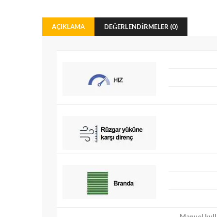
AÇIKLAMA
DEĞERLENDIRMELER (0)
Ente
Manuel kull