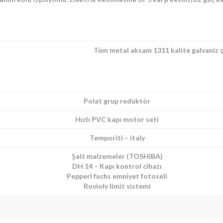
Tüm metal aksam 1311 kalite galvaniz çe
Polat grup redüktör
Hızlı PVC kapı motor seti
Temporiti – italy
Şalt malzemeler (TOSHIBA)
DH 14 – Kapı kontrol cihazı
Pepperl fuchs emniyet fotoseli
Rovioly limit sistemi