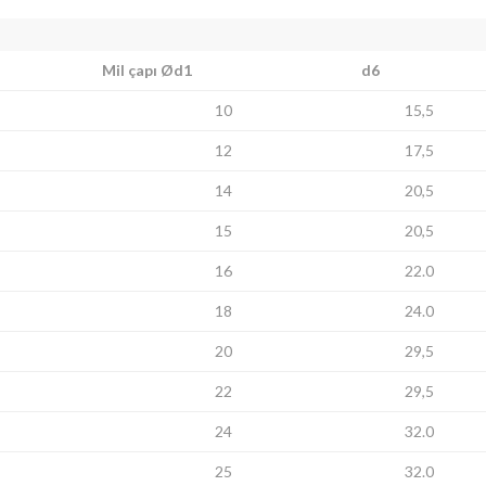
Mil çapı Ød1
d6
10
15,5
12
17,5
14
20,5
15
20,5
16
22.0
18
24.0
20
29,5
22
29,5
24
32.0
25
32.0