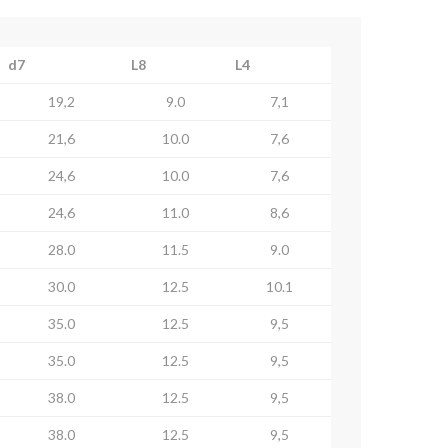
d7
L8
L4
19,2
9.0
7,1
21,6
10.0
7,6
24,6
10.0
7,6
24,6
11.0
8,6
28.0
11.5
9.0
30.0
12.5
10.1
35.0
12.5
9,5
35.0
12.5
9,5
38.0
12.5
9,5
38.0
12.5
9,5