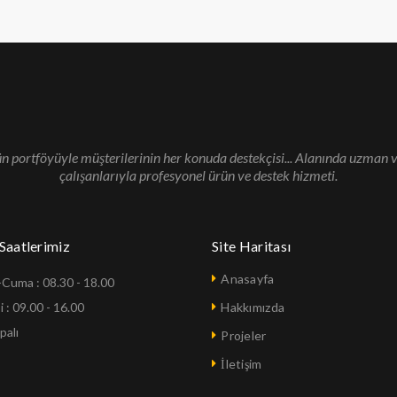
n portföyüyle müşterilerinin her konuda destekçisi... Alanında uzman v
çalışanlarıyla profesyonel ürün ve destek hizmeti.
Saatlerimiz
Site Haritası
Anasayfa
-Cuma : 08.30 - 18.00
 : 09.00 - 16.00
Hakkımızda
palı
Projeler
İletişim