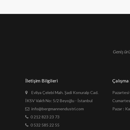
Geniş ürü
İletişim Bilgileri
Çalışma 
Evliya Çelebi Mah. Şadi Konuralp Cad.
Pazartesi
İKSV Vakfı No: 5/2 Beyoğlu - İstanbul
Cumartesi
info@bergmannendustri.com
Pazar : Ka
0 212 823 23 73
0 532 585 22 55