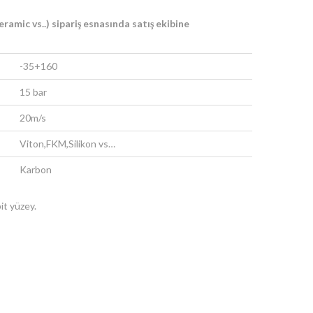
eramic vs..) sipariş esnasında satış ekibine
-35+160
15 bar
20m/s
Viton,FKM,Silikon vs…
Karbon
it yüzey.