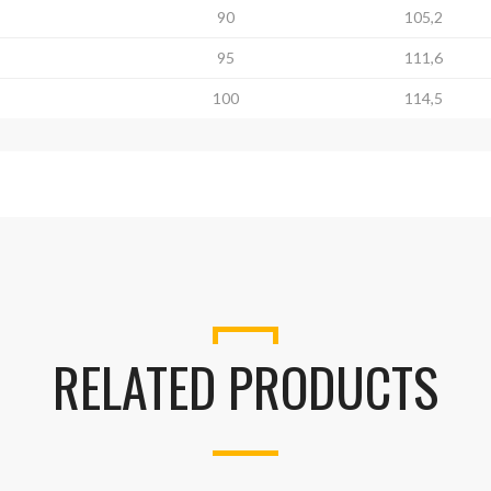
90
105,2
95
111,6
100
114,5
RELATED PRODUCTS