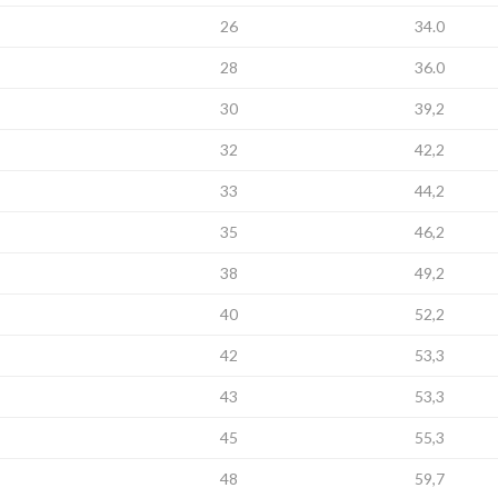
26
34.0
28
36.0
30
39,2
32
42,2
33
44,2
35
46,2
38
49,2
r your email address for our mailing list to keep your self our lastest upd
40
52,2
42
53,3
43
53,3
45
55,3
48
59,7