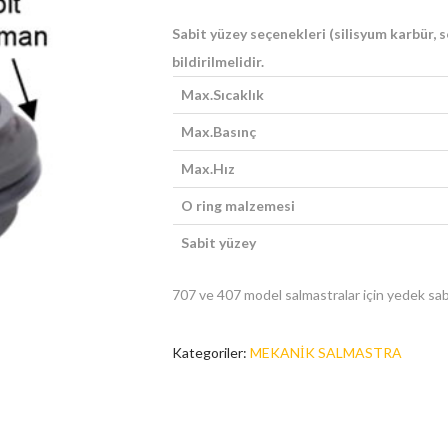
Sabit yüzey seçenekleri (silisyum karbür, s
bildirilmelidir.
Max.Sıcaklık
Max.Basınç
Max.Hız
O ring malzemesi
Sabit yüzey
707 ve 407 model salmastralar için yedek sab
Kategoriler:
MEKANİK SALMASTRA