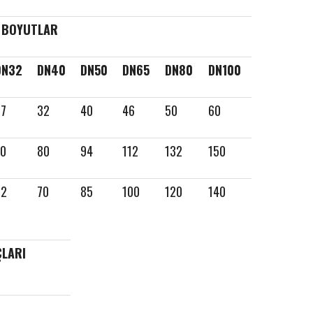
BOYUTLAR
DN32
DN40
DN50
DN65
DN80
DN100
27
32
40
46
50
60
70
80
94
112
132
150
62
70
85
100
120
140
ÇLARI