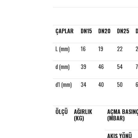
ÇAPLAR
DN15
DN20
DN25
L (mm)
16
19
22
d (mm)
39
46
54
d1 (mm)
34
40
50
ÖLÇÜ
AĞIRLIK
AÇMA BASIN
(KG)
(MBAR)
AKIŞ YÖNÜ