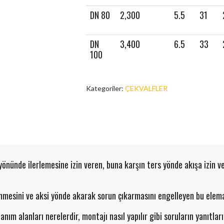
DN 80
2,300
5.5
31
DN
3,400
6.5
33
100
Kategoriler:
ÇEKVALFLER
 yönünde ilerlemesine izin veren, buna karşın ters yönde akışa izin 
mesini ve aksi yönde akarak sorun çıkarmasını engelleyen bu elemanla
nım alanları nerelerdir, montajı nasıl yapılır gibi soruların yanıtların