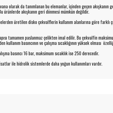
k vana olarak da tanımlanan bu elemanlar, içinden geçen akışkanın g
Bu ürünlerde akışkanın geri dönmesi mümkün değildir.
rden üretilen disko çekvalflerin kullanım alanlarına göre farklı çe
yapısı tamamen paslanmaz çelikten imal edilir. Bu çekvalfin maksi
den kullanım basıncının ve çalışma sıcaklığının yüksek olması özelliğ
ışma basıncı 16 bar, maksimum sıcaklık ise 250 derecedir.
isatlar ile hidrolik sistemlerde daha yoğun kullanımları vardır.