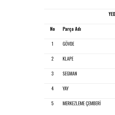
YE
No
Parça Adı
1
GÖVDE
2
KLAPE
3
SEGMAN
4
YAY
5
MERKEZLEME ÇEMBERİ