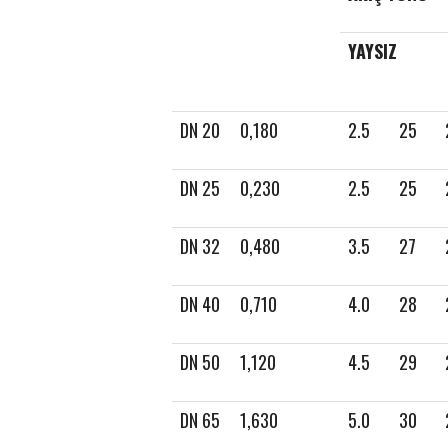
YAYSIZ
DN 20
0,180
2.5
25
DN 25
0,230
2.5
25
DN 32
0,480
3.5
27
DN 40
0,710
4.0
28
r your email address for our mailing list to keep your self our lastest upd
DN 50
1,120
4.5
29
DN 65
1,630
5.0
30