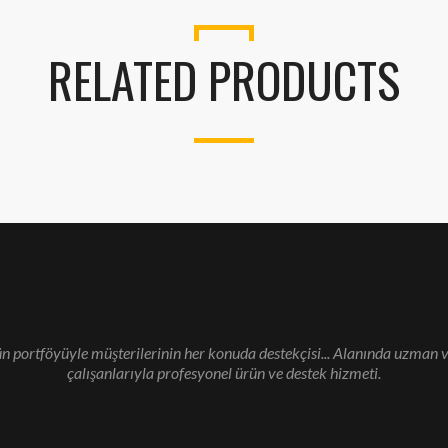
RELATED PRODUCTS
n portföyüyle müşterilerinin her konuda destekçisi... Alanında uzman v
çalışanlarıyla profesyonel ürün ve destek hizmeti.