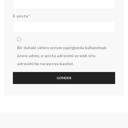
E-posta
*
Enter your email address for our mailing list to keep your
Bir dahaki sefere yorum yaptığımda kullanılmak
self our lastest updated.
üzere adımı, e-posta adresimi ve web site
adresimi bu tarayıcıya kaydet.