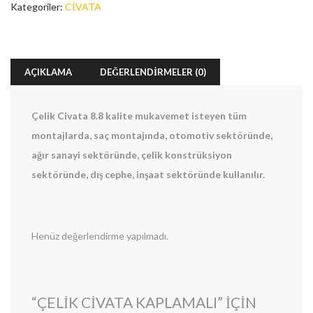
Kategoriler:
CİVATA
AÇIKLAMA
DEĞERLENDIRMELER (0)
Çelik Civata 8.8 kalite mukavemet isteyen tüm
montajlarda, saç montajında, otomotiv sektöründe,
ağır sanayi sektöründe, çelik konstrüksiyon
sektöründe, dış cephe, inşaat sektöründe kullanılır.
Henüz değerlendirme yapılmadı.
Enter your email address for our mailing list to keep your
“ÇELİK CİVATA KAPLAMALI” IÇIN
self our lastest updated.