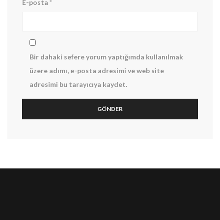
E-posta
*
Bir dahaki sefere yorum yaptığımda kullanılmak
üzere adımı, e-posta adresimi ve web site
adresimi bu tarayıcıya kaydet.