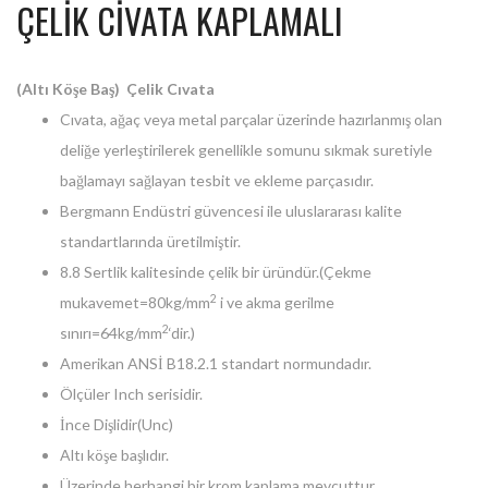
ÇELİK CİVATA KAPLAMALI
(Altı Köşe Baş) Çelik Cıvata
Cıvata, ağaç veya metal parçalar üzerinde hazırlanmış olan
deliğe yerleştirilerek genellikle somunu sıkmak suretiyle
bağlamayı sağlayan tesbit ve ekleme parçasıdır.
Bergmann Endüstri güvencesi ile uluslararası kalite
standartlarında üretilmiştir.
8.8 Sertlik kalitesinde çelik bir üründür.(Çekme
2
mukavemet=80kg/mm
i ve akma gerilme
2
sınırı=64kg/mm
‘dir.)
Amerikan ANSİ B18.2.1 standart normundadır.
Ölçüler Inch serisidir.
İnce Dişlidir(Unc)
Altı köşe başlıdır.
Üzerinde herhangi bir krom kaplama mevcuttur.