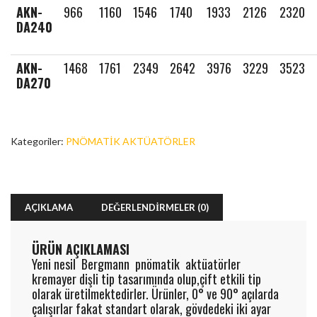
AKN-
966
1160
1546
1740
1933
2126
2320
DA240
AKN-
1468
1761
2349
2642
3976
3229
3523
DA270
Kategoriler:
PNÖMATİK AKTÜATÖRLER
AÇIKLAMA
DEĞERLENDIRMELER (0)
ÜRÜN AÇIKLAMASI
Yeni nesil Bergmann pnömatik aktüatörler
kremayer dişli tip tasarımında olup,çift etkili tip
olarak üretilmektedirler. Ürünler, 0° ve 90° açılarda
çalışırlar fakat standart olarak, gövdedeki iki ayar