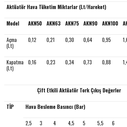
Aktüatör Hava Tüketim Miktarlar (Lt/Hareket)
Model
AKN50
AKN63
AKN75
AKN90
AKN100
A
Açma
0,12
0,21
0,30
0,64
0,95
1,
(Lt)
Kapatma
0,16
0,23
0,34
0,73
0,88
1,
(Lt)
Çift Etkili Aktüatör Tork Çıkış Değerler
TİP
Hava Besleme Basıncı (Bar)
2,5
3
4
4,5
5
5,5
6