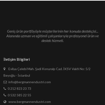
Geniş ürün portföyüyle müşterilerinin her konuda destekçisi...
Alanında uzman ve eğitimli çalışanlarıyla profesyonel ürün ve
destek hizmeti.
İletişim Bilgileri
Evliya Çelebi Mah. Şadi Konuralp Cad. İKSV Vakfı No: 5/2
Beyoğlu - İstanbul
info@bergmannendustri.com
0 212 823 23 73
0 532 585 22 55
www.bergmannendustri.com