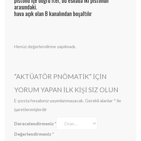
pistonu içe doğru iter, bu esnada iki pistonun
arasındaki.
hava açık olan B kanalından boşaltılır
Henüz değerlendirme yapılmadı.
“AKTÜATÖR PNÖMATİK” IÇIN
YORUM YAPAN ILK KIŞI SIZ OLUN
E-posta hesabınız yayımlanmayacak.
Gerekli alanlar
*
ile
işaretlenmişlerdir
Derecelendirmeniz
*
Değerlendirmeniz
*