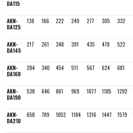
DA115
AKN-
138
166
222
249
277
305
332
DA125
AKN-
217
261
348
391
435
478
522
DA145
AKN-
284
340
454
511
567
624
681
DA160
AKN-
538
646
861
969
1077
1185
1292
DA190
AKN-
658
789
1052
1184
1316
1447
1579
DA210