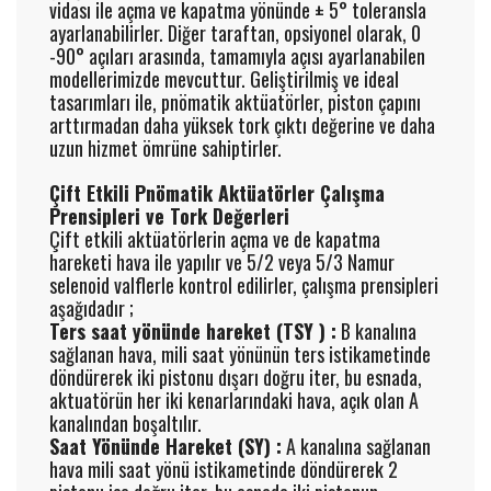
vidası ile açma ve kapatma yönünde ± 5° toleransla
Enter your email address for our mailing list to keep your
ayarlanabilirler. Diğer taraftan, opsiyonel olarak, 0
-90° açıları arasında, tamamıyla açısı ayarlanabilen
self our lastest updated.
modellerimizde mevcuttur. Geliştirilmiş ve ideal
tasarımları ile, pnömatik aktüatörler, piston çapını
arttırmadan daha yüksek tork çıktı değerine ve daha
uzun hizmet ömrüne sahiptirler.
Çift Etkili Pnömatik Aktüatörler Çalışma
Prensipleri ve Tork Değerleri
Çift etkili aktüatörlerin açma ve de kapatma
hareketi hava ile yapılır ve 5/2 veya 5/3 Namur
selenoid valflerle kontrol edilirler, çalışma prensipleri
aşağıdadır ;
Ters saat yönünde hareket (TSY ) :
B kanalına
sağlanan hava, mili saat yönünün ters istikametinde
döndürerek iki pistonu dışarı doğru iter, bu esnada,
aktuatörün her iki kenarlarındaki hava, açık olan A
kanalından boşaltılır.
Saat Yönünde Hareket (SY) :
A kanalına sağlanan
hava mili saat yönü istikametinde döndürerek 2