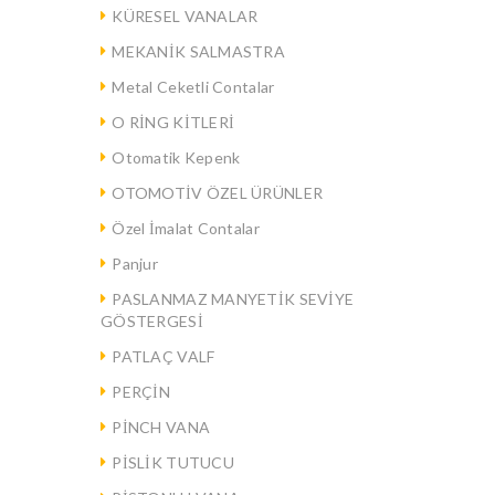
KÜRESEL VANALAR
MEKANİK SALMASTRA
Metal Ceketli Contalar
O RİNG KİTLERİ
Otomatik Kepenk
OTOMOTİV ÖZEL ÜRÜNLER
Özel İmalat Contalar
Panjur
PASLANMAZ MANYETİK SEVİYE
ated.
GÖSTERGESİ
PATLAÇ VALF
PERÇİN
PİNCH VANA
PİSLİK TUTUCU